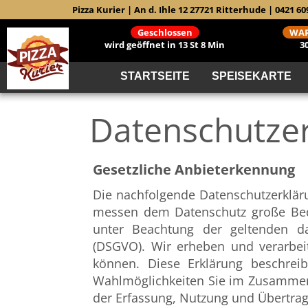
Pizza Kurier | An d. Ihle 12 27721 Ritterhude | 0421 6
Geschlossen
WAR
wird geöffnet in 13 St 8 Min
3
STARTSEITE
SPEISEKARTE
Datenschutze
Gesetzliche Anbieterkennung
Die nachfolgende Datenschutzerklär
messen dem Datenschutz große Bed
unter Beachtung der geltenden da
(DSGVO). Wir erheben und verarbe
können. Diese Erklärung beschre
Wahlmöglichkeiten Sie im Zusammen
der Erfassung, Nutzung und Übertrag