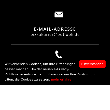
E-MAIL-ADRESSE
pizzakurier@outlook.de
Wir verwenden Cookies, um Ihre Erfahrungen
Einverstanden
TELEFON
besser machen. Um der neuen e-Privacy-
0421 6092283
Richtlinie zu entsprechen, müssen wir um Ihre Zustimmung
0
bitten, die Cookies zu setzen.
mehr erfahren
Startseite
Kategorien
Mein Konto
zur Kasse