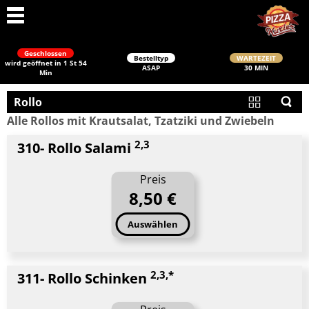
Geschlossen
Bestelltyp
WARTEZEIT
wird geöffnet in 1 St 54
ASAP
30 MIN
Min
Rollo
Alle Rollos mit Krautsalat, Tzatziki und Zwiebeln
2,3
310- Rollo Salami
Preis
8,50 €
Schließen
Auswählen
2,3,*
311- Rollo Schinken